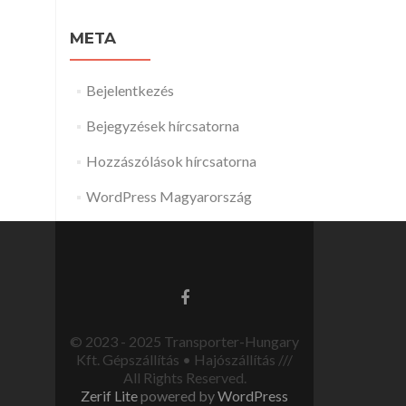
META
Bejelentkezés
Bejegyzések hírcsatorna
Hozzászólások hírcsatorna
WordPress Magyarország
© 2023 - 2025 Transporter-Hungary
Kft. Gépszállítás • Hajószállítás ///
All Rights Reserved.
Zerif Lite
powered by
WordPress