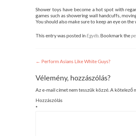
Shower toys have become a hot spot with regard
games such as showering wall handcuffs, moving 
You should also make sure to keep an eye on the
This entry was posted in
Egyéb
. Bookmark the
pe
Post
←
Perform Asians Like White Guys?
navigation
Vélemény, hozzászólás?
Az e-mail címet nem tesszük közzé.
A kötelező
Hozzászólás
*