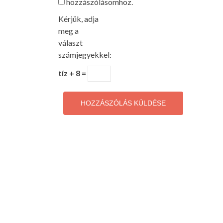
hozzászólásomhoz.
Kérjük, adja
meg a
választ
számjegyekkel:
tíz + 8 =