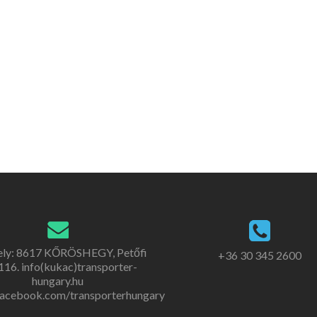
ely: 8617 KŐRÖSHEGY, Petőfi
+36 30 345 2600
. 116. info(kukac)transporter-
hungary.hu
acebook.com/transporterhungary