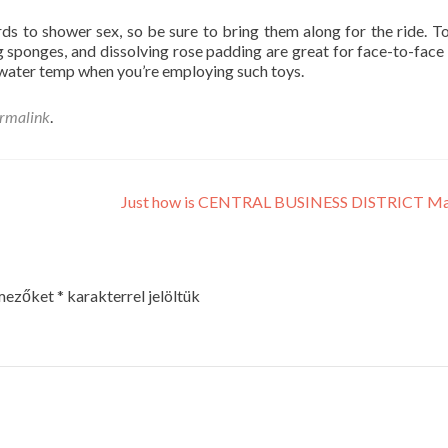
s to shower sex, so be sure to bring them along for the ride. T
sponges, and dissolving rose padding are great for face-to-face 
 water temp when you’re employing such toys.
rmalink
.
Just how is CENTRAL BUSINESS DISTRICT M
 mezőket
*
karakterrel jelöltük