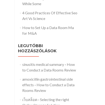
While Some
4 Good Practices Of Effective Seo
Art Vs Science
How to Set Up a Data Room Ma
for M&A
LEGUTÓBBI
HOZZÁSZÓLÁSOK
sinusitis medical summary
-
How
to Conduct a Data Rooms Review
amoxicillin gastrointestinal side
effects
-
How to Conduct a Data
Rooms Review
เว็บสล็อต
-
Selecting the right