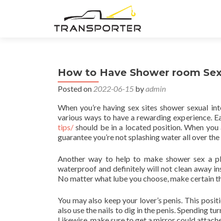
How to Have Shower room Se
Posted on
2022-06-15
by
admin
When you’re having sex sites shower sexual int
various ways to have a rewarding experience. Ea
tips/
should be in a located position. When you a
guarantee you’re not splashing water all over the
Another way to help to make shower sex a plea
waterproof and definitely will not clean away i
No matter what lube you choose, make certain that
You may also keep your lover’s penis. This posit
also use the nails to dig in the penis. Spending t
Likewise, make sure to get a mirror could attache