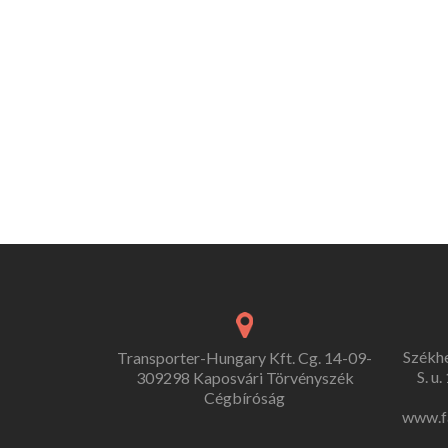
Székh
Transporter-Hungary Kft. Cg. 14-09-
S. u
309298 Kaposvári Törvényszék
Cégbíróság
www.f