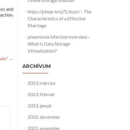
Online Storage Solution
oys and
https://pinup-kmj72.buzz/
-
The
action.
Characteristics of a Effective
Marriage
pneumonia infection overview
-
What Is Data Storage
Virtualization?
ade?
→
ARCHÍVUM
2023. március
2023. február
2023. január
2022. december
2022. november