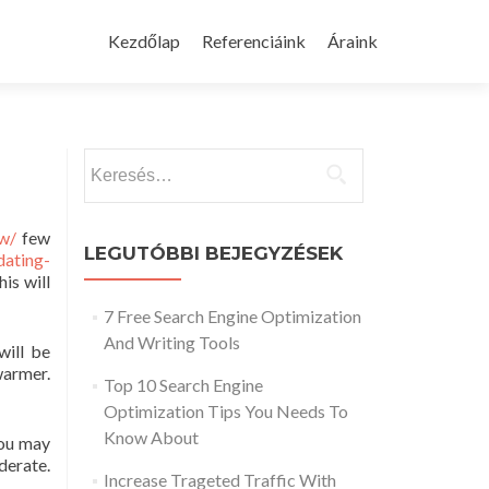
Skip
to
Kezdőlap
Referenciáink
Áraink
content
Keresés:
w/
few
LEGUTÓBBI BEJEGYZÉSEK
dating-
is will
7 Free Search Engine Optimization
And Writing Tools
will be
warmer.
Top 10 Search Engine
Optimization Tips You Needs To
Know About
You may
iderate.
Increase Trageted Traffic With