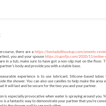
x
ercourse, there are a
https://bestadulthookup.com/xmeets-revie
rliest, you and your spouse
https://cupofjo.com/2020/11/online-
re in a tub, make sure to have got a non-slip mat on the floor. Th
 partner’s body and provide you with a stable base.
surable experience is to use lubricant. Silicone-based lubes 
nside the shower. You can also use candles to help make the area 
 it will last and be secure for the two you and your partner.
ion is especially provocative when water is spraying around you. 
urns is a fantastic way to demonstrate your partner that you’re cons
d to the shower wall to see each other.