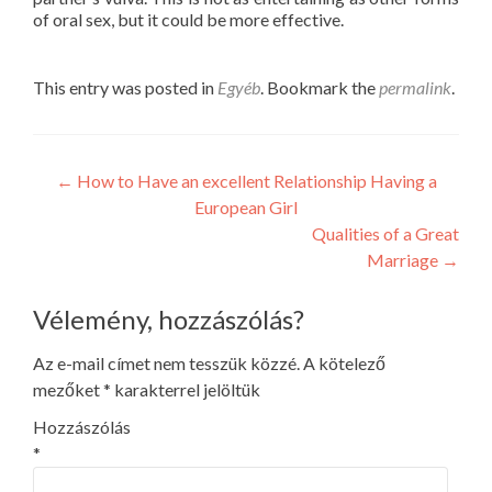
of oral sex, but it could be more effective.
This entry was posted in
Egyéb
. Bookmark the
permalink
.
Post
←
How to Have an excellent Relationship Having a
European Girl
navigation
Qualities of a Great
Marriage
→
Vélemény, hozzászólás?
Az e-mail címet nem tesszük közzé.
A kötelező
mezőket
*
karakterrel jelöltük
Hozzászólás
*