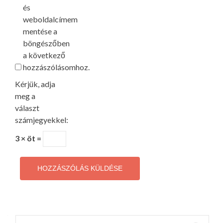
és
weboldalcímem
mentése a
böngészőben
a következő
hozzászólásomhoz.
Kérjük, adja
meg a
választ
számjegyekkel:
3 × öt =
Keresés: