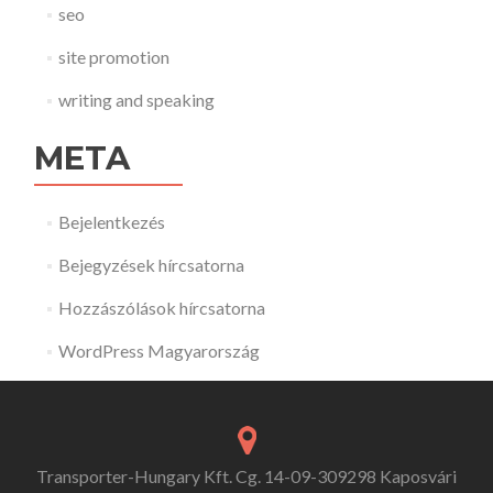
seo
site promotion
writing and speaking
META
Bejelentkezés
Bejegyzések hírcsatorna
Hozzászólások hírcsatorna
WordPress Magyarország
Transporter-Hungary Kft. Cg. 14-09-309298 Kaposvári