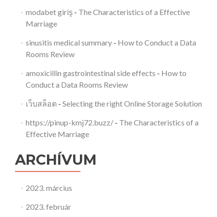
modabet giriş
-
The Characteristics of a Effective
Marriage
sinusitis medical summary
-
How to Conduct a Data
Rooms Review
amoxicillin gastrointestinal side effects
-
How to
Conduct a Data Rooms Review
เว็บสล็อต
-
Selecting the right Online Storage Solution
https://pinup-kmj72.buzz/
-
The Characteristics of a
Effective Marriage
ARCHÍVUM
2023. március
2023. február