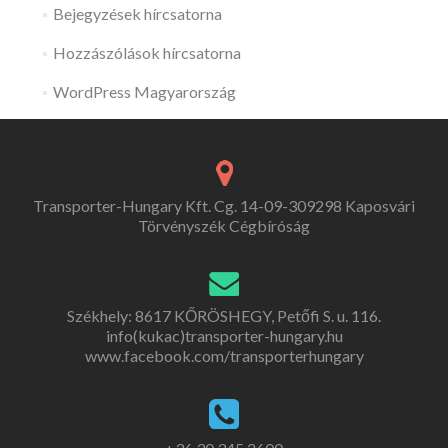
Bejegyzések hírcsatorna
Hozzászólások hírcsatorna
WordPress Magyarország
Transporter-Hungary Kft. Cg. 14-09-309298 Kaposvári
Törvényszék Cégbíróság
Székhely: 8617 KŐRÖSHEGY, Petőfi S. u. 116.
info(kukac)transporter-hungary.hu
www.facebook.com/transporterhungary