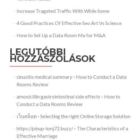
Increase Trageted Traffic With While Some
4 Good Practices Of Effective Seo Art Vs Science
How to Set Up a Data Room Ma for M&A
LEGUTÓBBI
HOZZÁSZÓLÁSOK
sinusitis medical summary
-
How to Conduct a Data
Rooms Review
amoxicillin gastrointestinal side effects
-
How to
Conduct a Data Rooms Review
เว็บสล็อต
-
Selecting the right Online Storage Solution
https://pinup-kmj72.buzz/
-
The Characteristics of a
Effective Marriage