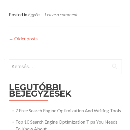
Posted in
Egyéb
Leave a comment
Posts
←
Older posts
navigation
Keresés:
LEGUTÓBBI
BEJEGYZÉSEK
7 Free Search Engine Optimization And Writing Tools
Top 10 Search Engine Optimization Tips You Needs
To Know About