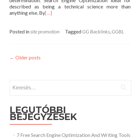
determination. Search Engine Optimization ideal for
described as being a technical science more than
anything else. By
[…]
Posted in
site promotion
Tagged
GG Backlinks
,
GGBL
Posts
←
Older posts
navigation
Keresés:
LEGUTÓBBI
BEJEGYZÉSEK
7 Free Search Engine Optimization And Writing Tools