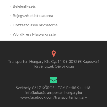
Bejelentkezés
Bejegyzések hírcsatorna
Hozzászólások hírcsatorna
WordPress Magyarország
Transporter-Hungary Kft. Cg. 14-09-309298 Kaposvári
Törvényszék Cégbíróság
Székhely: 8617 KŐRÖSHEGY, Petőfi S. u. 116.
info(kukac)transporter-hungary.hu
www.facebook.com/transporterhungary