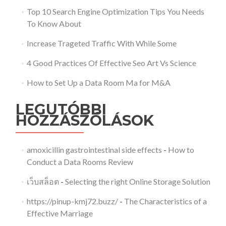
Top 10 Search Engine Optimization Tips You Needs
To Know About
Increase Trageted Traffic With While Some
4 Good Practices Of Effective Seo Art Vs Science
How to Set Up a Data Room Ma for M&A
LEGUTÓBBI
HOZZÁSZÓLÁSOK
amoxicillin gastrointestinal side effects
-
How to
Conduct a Data Rooms Review
เว็บสล็อต
-
Selecting the right Online Storage Solution
https://pinup-kmj72.buzz/
-
The Characteristics of a
Effective Marriage