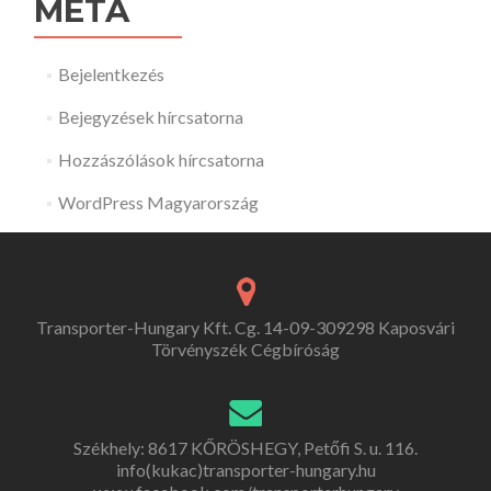
META
Bejelentkezés
Bejegyzések hírcsatorna
Hozzászólások hírcsatorna
WordPress Magyarország
Transporter-Hungary Kft. Cg. 14-09-309298 Kaposvári
Törvényszék Cégbíróság
Székhely: 8617 KŐRÖSHEGY, Petőfi S. u. 116.
info(kukac)transporter-hungary.hu