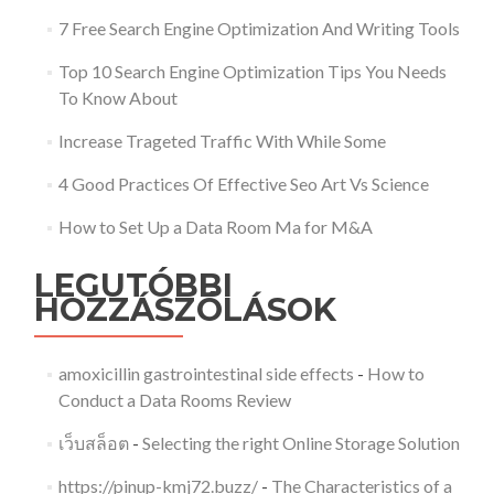
7 Free Search Engine Optimization And Writing Tools
Top 10 Search Engine Optimization Tips You Needs
To Know About
Increase Trageted Traffic With While Some
4 Good Practices Of Effective Seo Art Vs Science
How to Set Up a Data Room Ma for M&A
LEGUTÓBBI
HOZZÁSZÓLÁSOK
amoxicillin gastrointestinal side effects
-
How to
Conduct a Data Rooms Review
เว็บสล็อต
-
Selecting the right Online Storage Solution
https://pinup-kmj72.buzz/
-
The Characteristics of a