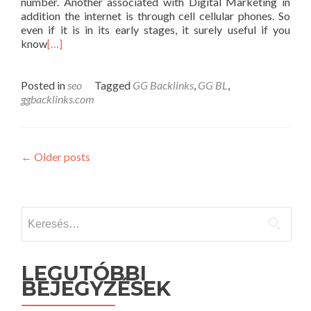
number. Another associated with Digital Marketing in
addition the internet is through cell cellular phones. So
even if it is in its early stages, it surely useful if you
know
[…]
Posted in
seo
Tagged
GG Backlinks
,
GG BL
,
ggbacklinks.com
Posts
←
Older posts
navigation
Keresés:
LEGUTÓBBI
BEJEGYZÉSEK