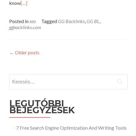
know
[…]
Posted in
seo
Tagged
GG Backlinks
,
GG BL
,
ggbacklinks.com
Posts
←
Older posts
navigation
Keresés:
LEGUTÓBBI
BEJEGYZÉSEK
7 Free Search Engine Optimization And Writing Tools