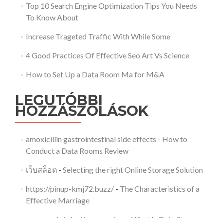
Top 10 Search Engine Optimization Tips You Needs
To Know About
Increase Trageted Traffic With While Some
4 Good Practices Of Effective Seo Art Vs Science
How to Set Up a Data Room Ma for M&A
LEGUTÓBBI
HOZZÁSZÓLÁSOK
amoxicillin gastrointestinal side effects
-
How to
Conduct a Data Rooms Review
เว็บสล็อต
-
Selecting the right Online Storage Solution
https://pinup-kmj72.buzz/
-
The Characteristics of a
Effective Marriage