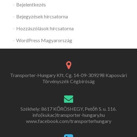
Bejelentkezés
Bejegyzések hírcsatorna
Hozzászólások hírcsatorna
WordPress Magyarország
Transporter-Hungary Kft. Cg. 14-09-309298 Kaposvári
Törvényszék Cégbíróság
Székhely: 8617 KŐRÖSHEGY, Petőfi S. u. 116.
info(kukac)transporter-hungary.hu
www.facebook.com/transporterhungary