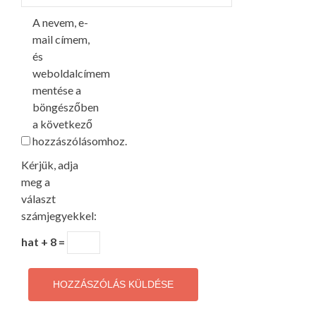
A nevem, e-
mail címem,
és
weboldalcímem
mentése a
böngészőben
a következő
hozzászólásomhoz.
Kérjük, adja
meg a
választ
számjegyekkel:
hat + 8 =