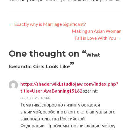
Post
←
Exactly why is Marriage Significant?
Making an Asian Woman
navigation
Fall in Love With You
→
One thought on “
What
”
Icelandic Girls Look Like
https://shaderwiki.studiojaw.com/index.php?
title=User:AvaBanning15162
szerint:
2025-11-21 - 07:00
Тематика споров по лизингу остается
значимой, особенно в контексте актуального
законодательства Российской
Федерации. Проблемы, возникающие между