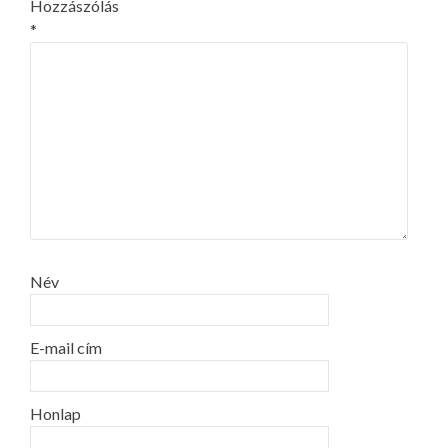
Hozzászólás
*
Név
E-mail cím
Honlap