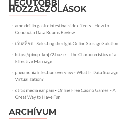
LEGUTÓBBI
HOZZÁSZÓLÁSOK
amoxicillin gastrointestinal side effects
-
How to
Conduct a Data Rooms Review
เว็บสล็อต
-
Selecting the right Online Storage Solution
https://pinup-kmj72.buzz/
-
The Characteristics of a
Effective Marriage
pneumonia infection overview
-
What Is Data Storage
Virtualization?
otitis media ear pain
-
Online Free Casino Games – A
Great Way to Have Fun
ARCHÍVUM